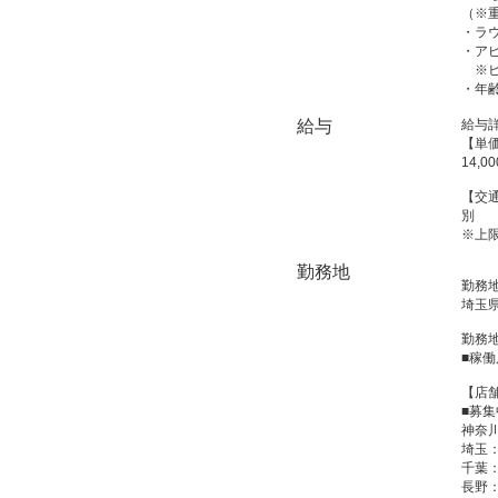
（※
・ラ
・ア
※ヒ
・年
給与
給与
【単
14,0
【交
別
※上限
勤務地
勤務
埼玉県
勤務
■稼働
【店
■募
神奈
埼玉
千葉
長野