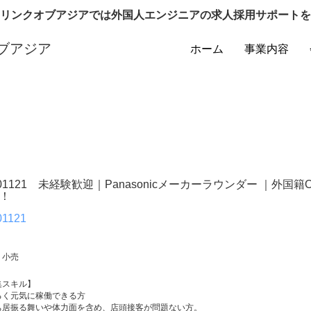
リンクオブアジアでは外国人エンジニアの求人採用サポートを
ブアジア
ホーム
事業内容
101121 未経験歓迎｜Panasonicメーカーラウンダー ｜外
！
01121
・小売
集スキル】
るく元気に稼働できる方
ち居振る舞いや体力面を含め、店頭接客が問題ない方。