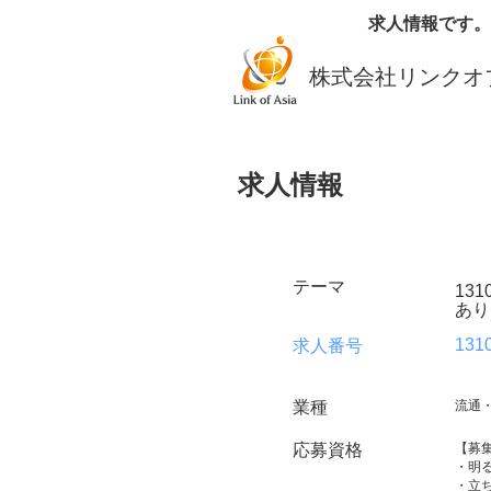
求人情報です。
株式会社リンクオ
求人情報
テーマ
13
あり
131
求人番号
業種
流通
応募資格
【募
・明
・立