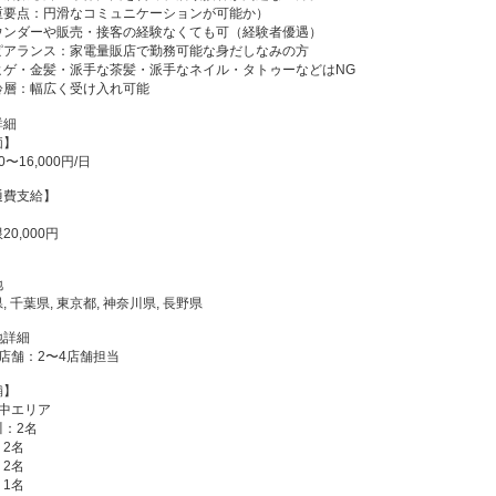
重要点：円滑なコミュニケーションが可能か）
ウンダーや販売・接客の経験なくても可（経験者優遇）
ピアランス：家電量販店で勤務可能な身だしなみの方
ゲ・金髪・派手な茶髪・派手なネイル・タトゥーなどはNG
齢層：幅広く受け入れ可能
詳細
価】
00〜16,000円/日
通費支給】
20,000円
地
, 千葉県, 東京都, 神奈川県, 長野県
地詳細
店舗：2〜4店舗担当
舗】
集中エリア
川：2名
：2名
：2名
：1名