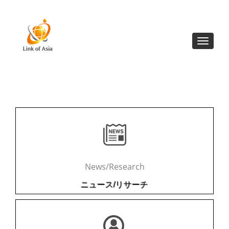
Toggle
navigat
News/Research
ニュース/リサーチ