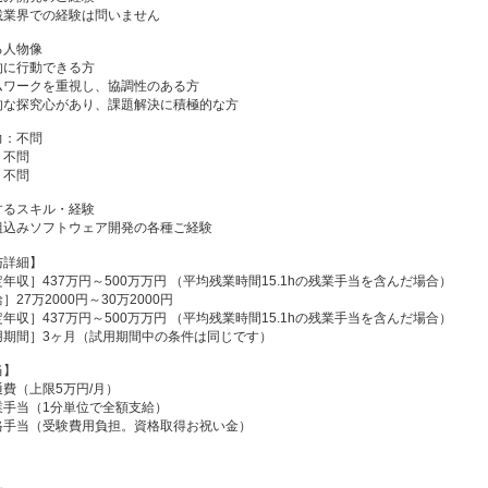
載業界での経験は問いません
る人物像
的に行動できる方
ムワークを重視し、協調性のある方
的な探究心があり、課題解決に積極的な方
力：不問
：不問
：不問
するスキル・経験
組込みソフトウェア開発の各種ご経験
与詳細】
年収］437万円～500万万円 （平均残業時間15.1hの残業手当を含んだ場合）
］27万2000円～30万2000円
年収］437万円～500万万円 （平均残業時間15.1hの残業手当を含んだ場合）
⽤期間］3ヶ⽉（試用期間中の条件は同じです）
当】
通費（上限5万円/月）
業手当（1分単位で全額支給）
格手当（受験費用負担。資格取得お祝い金）