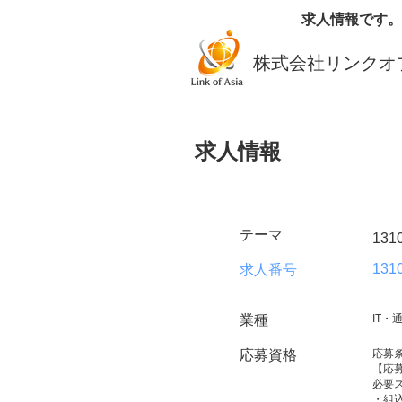
求人情報です。
株式会社リンクオ
求人情報
テーマ
13
131
求人番号
業種
IT・
応募資格
応募
【応
必要
・組