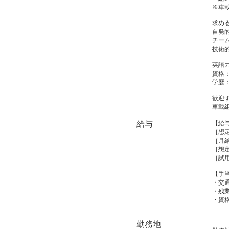
※車
求め
自発
チー
技術
英語
資格
学歴
歓迎
車載
給与
【給
［想定
［月給
［想定
［試
【手
・交
・残
・資
勤務地