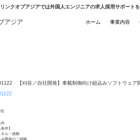
リンクオブアジアでは外国人エンジニアの求人採用サポートを
ブアジア
ホーム
事業内容
101122 【刈谷／自社開発】車載制御向け組込みソフトウェ
01122
通信
条件
募条件】
スキル・経験
込み開発のご経験